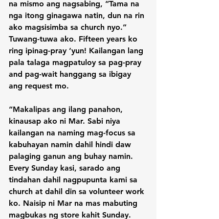
na mismo ang nagsabing, “Tama na 
nga itong ginagawa natin, dun na rin 
ako magsisimba sa church nyo.” 
Tuwang-tuwa ako. Fifteen years ko 
ring ipinag-pray ‘yun! Kailangan lang 
pala talaga magpatuloy sa pag-pray 
and pag-wait hanggang sa ibigay 
ang request mo.

“Makalipas ang ilang panahon, 
kinausap ako ni Mar. Sabi niya 
kailangan na naming mag-focus sa 
kabuhayan namin dahil hindi daw 
palaging ganun ang buhay namin. 
Every Sunday kasi, sarado ang 
tindahan dahil nagpupunta kami sa 
church at dahil din sa volunteer work 
ko. Naisip ni Mar na mas mabuting 
magbukas ng store kahit Sunday.
