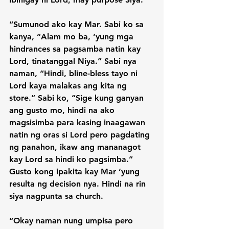
“Sumunod ako kay Mar. Sabi ko sa 
kanya, “Alam mo ba, ‘yung mga 
hindrances sa pagsamba natin kay 
Lord, tinatanggal Niya.” Sabi nya 
naman, “Hindi, bline-bless tayo ni 
Lord kaya malakas ang kita ng 
store.” Sabi ko, “Sige kung ganyan 
ang gusto mo, hindi na ako 
magsisimba para kasing inaagawan 
natin ng oras si Lord pero pagdating 
ng panahon, ikaw ang mananagot 
kay Lord sa hindi ko pagsimba.” 
Gusto kong ipakita kay Mar ‘yung 
resulta ng decision nya. Hindi na rin 
siya nagpunta sa church.

“Okay naman nung umpisa pero 