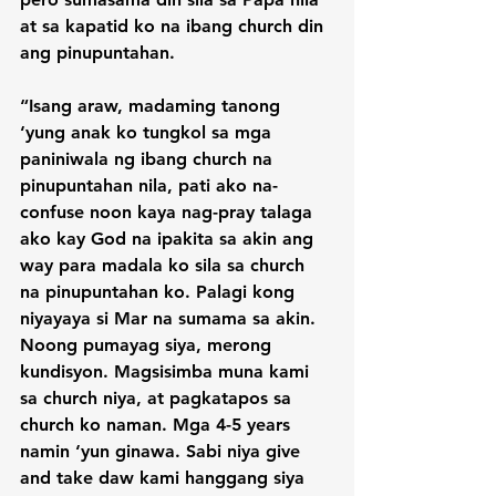
at sa kapatid ko na ibang church din 
ang pinupuntahan.

“Isang araw, madaming tanong 
‘yung anak ko tungkol sa mga 
paniniwala ng ibang church na 
pinupuntahan nila, pati ako na-
confuse noon kaya nag-pray talaga 
ako kay God na ipakita sa akin ang 
way para madala ko sila sa church 
na pinupuntahan ko. Palagi kong 
niyayaya si Mar na sumama sa akin. 
Noong pumayag siya, merong 
kundisyon. Magsisimba muna kami 
sa church niya, at pagkatapos sa 
church ko naman. Mga 4-5 years 
namin ‘yun ginawa. Sabi niya give 
and take daw kami hanggang siya 