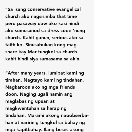
“Sa isang conservative evangelical 
church ako nagsisimba that time 
pero pasaway daw ako kasi hindi 
ako sumusunod sa dress code ‘nung 
church. Kahit ganun, serious ako sa 
faith ko. Sinusubukan kong mag-
share kay Mar tungkol sa church 
kahit hindi siya sumasama sa akin.

“After many years, lumipat kami ng 
tirahan. Nagtayo kami ng tindahan. 
Nagkaroon ako ng mga friends 
doon. Naging ugali namin ang 
maglabas ng upuan at 
magkwentuhan sa harap ng 
tindahan. Marami akong naoobserba-
han at naririnig tungkol sa buhay ng 
mga kapitbahay. Ilang beses akong 