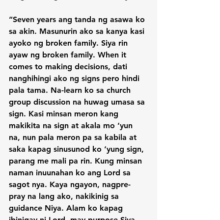
“Seven years ang tanda ng asawa ko 
sa akin. Masunurin ako sa kanya kasi 
ayoko ng broken family. Siya rin 
ayaw ng broken family. When it 
comes to making decisions, dati 
nanghihingi ako ng signs pero hindi 
pala tama. Na-learn ko sa church 
group discussion na huwag umasa sa 
sign. Kasi minsan meron kang 
makikita na sign at akala mo ‘yun 
na, nun pala meron pa sa kabila at 
saka kapag sinusunod ko ‘yung sign, 
parang me mali pa rin. Kung minsan 
naman inuunahan ko ang Lord sa 
sagot nya. Kaya ngayon, nagpre-
pray na lang ako, nakikinig sa 
guidance Niya. Alam ko kapag 
ibinigay ni Lord, may purpose Siya.
