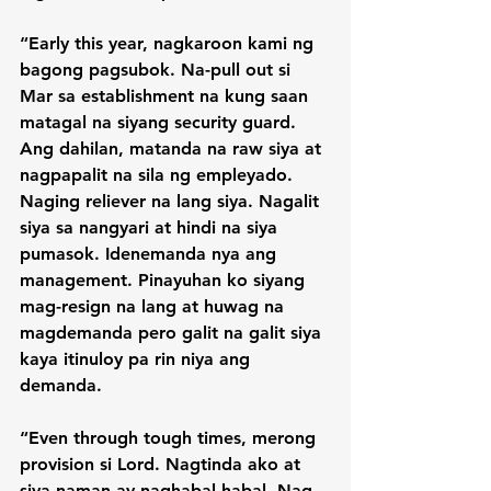
“Early this year, nagkaroon kami ng 
bagong pagsubok. Na-pull out si 
Mar sa establishment na kung saan 
matagal na siyang security guard. 
Ang dahilan, matanda na raw siya at 
nagpapalit na sila ng empleyado. 
Naging reliever na lang siya. Nagalit 
siya sa nangyari at hindi na siya 
pumasok. Idenemanda nya ang 
management. Pinayuhan ko siyang 
mag-resign na lang at huwag na 
magdemanda pero galit na galit siya 
kaya itinuloy pa rin niya ang 
demanda.

“Even through tough times, merong 
provision si Lord. Nagtinda ako at 
siya naman ay naghabal-habal. Nag-