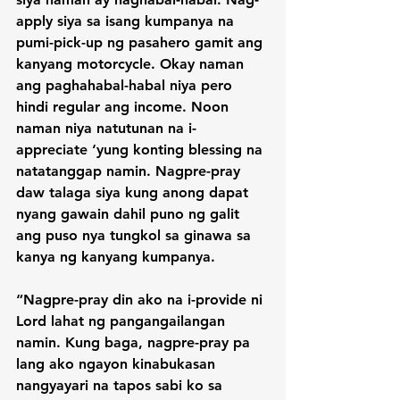
apply siya sa isang kumpanya na 
pumi-pick-up ng pasahero gamit ang 
kanyang motorcycle. Okay naman 
ang paghahabal-habal niya pero 
hindi regular ang income. Noon 
naman niya natutunan na i-
appreciate ‘yung konting blessing na 
natatanggap namin. Nagpre-pray 
daw talaga siya kung anong dapat 
nyang gawain dahil puno ng galit 
ang puso nya tungkol sa ginawa sa 
kanya ng kanyang kumpanya.

“Nagpre-pray din ako na i-provide ni 
Lord lahat ng pangangailangan 
namin. Kung baga, nagpre-pray pa 
lang ako ngayon kinabukasan 
nangyayari na tapos sabi ko sa 