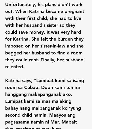
Unfortunately, his plans didn’t work 
out. When Katrina became pregnant 
with their first child, she had to live 
with her husband’s sister so they 
could save money. It was very hard 
for Katrina. She felt the burden they 
imposed on her sister-in-law and she 
begged her husband to find a room 
they could rent. Finally, her husband 
relented.

Katrina says, “Lumipat kami sa isang 
room sa Cubao. Doon kami tumira 
hanggang makapanganak ako. 
Lumipat kami sa mas malaking 
bahay nang maipanganak ko ‘yung 
second child namin. Maayos ang 
pagsasama namin ni Mar. Mabait 
siya, masipag at may kusa.
