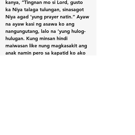
kanya, “Tingnan mo si Lord, gusto 
ka Niya talaga tulungan, sinasagot 
Niya agad ‘yung prayer natin.” Ayaw 
na ayaw kasi ng asawa ko ang 
nangungutang, lalo na ‘yung hulog-
hulugan. Kung minsan hindi 
maiwasan like nung magkasakit ang 
anak namin pero sa kapatid ko ako 
nanghiram at binayaran naman 
namin agad. Kung minsan walang 
baon ang mga bata, nagpre-pray 
ako tapos biglang kakatok sa bahay 
ang kapatid ko, magbibigay o kaya 
merong magbabayad ng utang sa 
akin. Amazing talaga si Lord!

“May mga times din na 
pinanghihinaan na ng loob si Mar 
dahil sa takbo ng kaso niya pero 