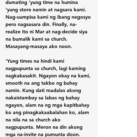
dumating ‘yung time na humina 
‘yung store namin at nagsara kami. 
Nag-uumpisa kami ng ibang negosyo 
pero nagsasara din. Finally, na-
realize ito ni Mar at nag-decide siya 
na bumalik kami sa church. 
Masayang-masaya ako noon.

‘Yung times na hindi kami 
nagpupunta sa church, lagi kaming 
nagkakasakit. Ngayon okay na kami, 
smooth na ang takbo ng buhay 
namin. Kung dati madalas akong 
nakaistambay sa labas ng bahay 
ngayon, alam na ng mga kapitbahay 
ko ang pinagkakaabalahan ko, alam 
na nila na sa church ako 
nagpupunta. Meron na din akong 
mga na-invite na pumunta doon.
