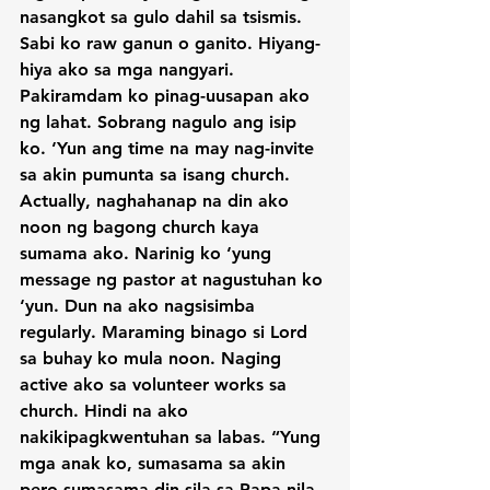
nasangkot sa gulo dahil sa tsismis. 
Sabi ko raw ganun o ganito. Hiyang-
hiya ako sa mga nangyari. 
Pakiramdam ko pinag-uusapan ako 
ng lahat. Sobrang nagulo ang isip 
ko. ‘Yun ang time na may nag-invite 
sa akin pumunta sa isang church. 
Actually, naghahanap na din ako 
noon ng bagong church kaya 
sumama ako. Narinig ko ‘yung 
message ng pastor at nagustuhan ko 
‘yun. Dun na ako nagsisimba 
regularly. Maraming binago si Lord 
sa buhay ko mula noon. Naging 
active ako sa volunteer works sa 
church. Hindi na ako 
nakikipagkwentuhan sa labas. “Yung 
mga anak ko, sumasama sa akin 
pero sumasama din sila sa Papa nila 