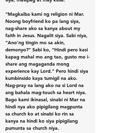
“Magkaiba kami ng religion ni Mar. 
Noong boyfriend ko pa lang siya, 
nag-share ako sa kanya about my 
faith in Jesus. Nagalit siya. Sabi niya, 
“Ano’ng tingin mo sa akin, 
demonyo?” Sabi ko, “Hindi pero kasi 
kapag mahal mo ang tao, gusto mo i-
share ang magaganda mong 
experience kay Lord.” Pero hindi siya 
kumbinsido kaya tumigil na ako. 
Nag-pray na lang ako na si Lord na 
ang bahala mag-touch sa heart niya. 
Bago kami ikinasal, sinabi ni Mar na 
hindi nya ako pipigilang magpunta 
sa church ko at sinabi ko rin sa 
kanya na hindi ko siya pipigilang 
pumunta sa church niya.
