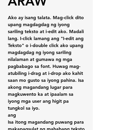
ARAW
Ako ay isang talata. Mag-click dito
upang magdagdag ng iyong
sariling teksto at i-edit ako. Madali
lang. I-click lamang ang "I-edit ang
Teksto" o i-double click ako upang
magdagdag ng iyong sariling
nilalaman at gumawa ng mga
pagbabago sa font. Huwag mag-
atubiling i-drag at i-drop ako kahit
saan mo gusto sa iyong pahina. Isa
akong magandang lugar para
magkuwento ka at ipaalam sa
iyong mga user ang higit pa
tungkol sa iyo.
ang
Isa itong magandang puwang para
makapagsulat ng mahabang teksto